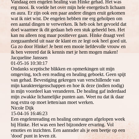
Vandaag een engelen healing van Hinke gehad. Het was
erg mooi. Ik voelde het over mijn hele energetisch lichaam
en aura. Er zijn ook een paar andere dingen eruit gekomen
wat ik niet wist. De engelen hebben me erg geholpen om
een aantal dingen te verwerken. Ik heb ook het gevoeld dat
doel waarmee ik dit gedaan heb een stuk geheeld ben. Het
kan nu alleen nog maar positiever gaan. Hinke draagt veel
zorgzaamheid uit naar de klant en ze legt ook heel goed uit.
Ga zo door Hinke! Je bent een mooie liefdevolle vrouw en
ik ben vereerd dat ik kennis met je hem mogen maken!
Jacqueline Janssen
01-05-16
10:30:17
Ondanks sceptische blikken en opmerkingen uit mijn
omgeving, toch een reading en healing geboekt. Geen spijt
van gehad. Bevestiging gekregen van verschillende van
mijn karaktereigenschappen en hoe ik deze (indien nodig)
in mijn voordeel kan veranderen. De healing gaf inderdaad
mijn zwakke lichamelijke punten aan. Weet nu dat ik daar
nog extra op moet letten/aan moet werken.
Nicole Dijk
15-04-16
16:46:23
Een engelenreading en healing ontvangen afgelopen week
bij Hinke. Het was een heel bijzondere ervaring. Vol
emoties en inzichten. Een aanrader als je een beetje op een
'dood' punt in leven zit.