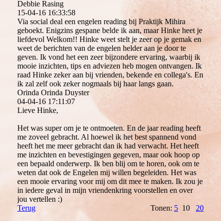
Debbie Rasing
15-04-16
16:33:58
Via social deal een engelen reading bij Praktijk Mihira
geboekt. Enigzins gespane belde ik aan, maar Hinke heet je
liefdevol Welkom!! Hinke weet stelt je zeer op je gemak en
weet de berichten van de engelen helder aan je door te
geven. Ik vond het een zeer bijzondere ervaring, waarbij ik
mooie inzichten, tips en adviezen heb mogen ontvangen. Ik
raad Hinke zeker aan bij vrienden, bekende en collega's. En
ik zal zelf ook zeker nogmaals bij haar langs gaan.
Orinda Orinda Duyster
04-04-16
17:11:07
Lieve Hinke,
Het was super om je te ontmoeten. En de jaar reading heeft
me zoveel gebracht. Al hoewel ik het best spannend vond
heeft het me meer gebracht dan ik had verwacht. Het heeft
me inzichten en bevestigingen gegeven, maar ook hoop op
een bepaald onderwerp. Ik ben blij om te horen, ook om te
weten dat ook de Engelen mij willen begeleiden. Het was
een mooie ervaring voor mij om dit mee te maken. Ik zou je
in iedere geval in mijn vriendenkring voorstellen en over
jou vertellen :)
Terug
Tonen:
5
10
20