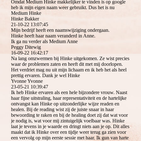
Omdat Medium Hinke makkelijker te vinden is op google
heb ik mijn eigen naam weer gebruikt. Dus het is nu
Medium Hinke
Hinke Bakker
21-10-22
13:07:45
Mijn bedrijf heeft een naamswijziging ondergaan.
Hinke heeft haar naam veranderd in Anne.
Ik ga nu verder als Medium Anne
Peggy Ditewig
16-09-22
16:42:17
Na lang omzwermen bij Hinke uitgekomen. Ze wist precies
waar de problemen zaten en heeft dit met mij doorlopen.
Het verdriet mag nu uit mijn lichaam en ik heb het als heel
prettig ervaren. Dank je wel Hinke
Yvonne Yvonne
23-05-21
10:39:47
Ik heb Hinke ervaren als een hele bijzondere vrouw. Naast
haar fijne uitstraling, haar representativiteit en de hartelijke
ontvangst kan Hinke op uitzonderlijke wijze readen en
healen. Bij de reading wist zij de juiste snaar in haar
bewoording te raken en bij de healing doet zij dat wat voor
je nodig is, wat voor mij zintuigelijk voelbaar was. Hinke
laat je tevens in je waarde en dringt niets aan je op. Dit alles
maakt dat ik Hinke over een tijdje weer terug ga zien voor
een vervolg op mijn eerste sessie met haar. Ik gun van harte