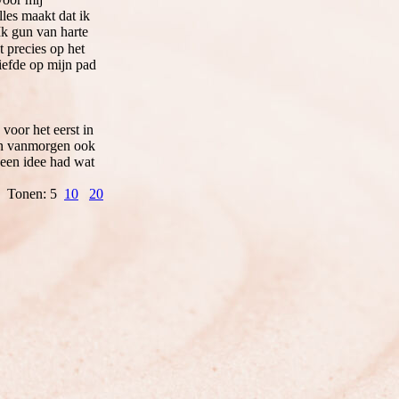
lles maakt dat ik
Ik gun van harte
 precies op het
iefde op mijn pad
voor het eerst in
ben vanmorgen ook
geen idee had wat
Tonen: 5
10
20