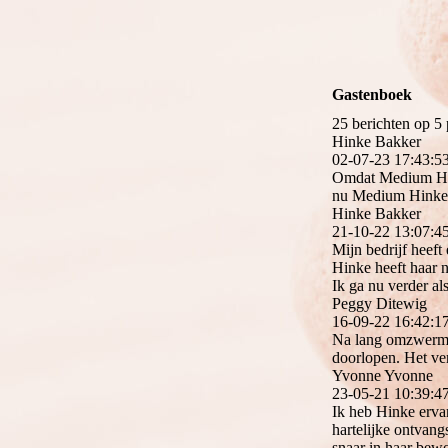
Gastenboek
25 berichten op 5 
Hinke Bakker
02-07-23
17:43:5
Omdat Medium Hink
nu Medium Hinke
Hinke Bakker
21-10-22
13:07:4
Mijn bedrijf heef
Hinke heeft haar 
Ik ga nu verder 
Peggy Ditewig
16-09-22
16:42:1
Na lang omzwermen
doorlopen. Het ver
Yvonne Yvonne
23-05-21
10:39:4
Ik heb Hinke ervar
hartelijke ontvang
snaar in haar bewo