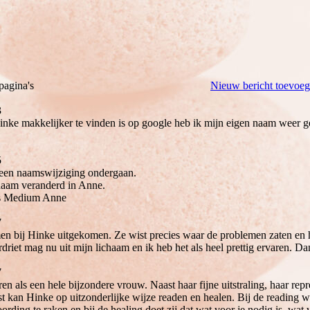
pagina's
Nieuw bericht toevoeg
3
e makkelijker te vinden is op google heb ik mijn eigen naam weer ge
5
t een naamswijziging ondergaan.
naam veranderd in Anne.
als Medium Anne
7
 bij Hinke uitgekomen. Ze wist precies waar de problemen zaten en he
driet mag nu uit mijn lichaam en ik heb het als heel prettig ervaren. D
7
en als een hele bijzondere vrouw. Naast haar fijne uitstraling, haar repre
st kan Hinke op uitzonderlijke wijze readen en healen. Bij de reading wis
ording te raken en bij de healing doet zij dat wat voor je nodig is, wat 