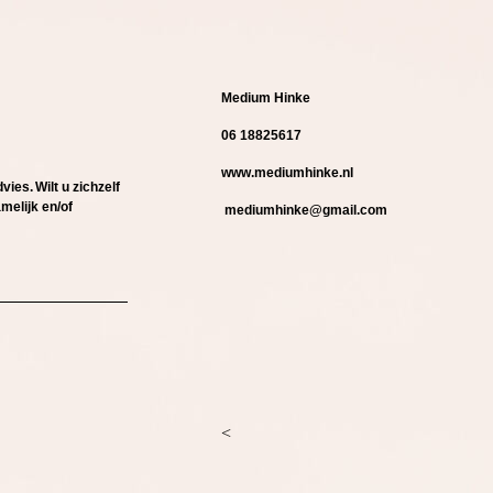
Medium Hinke
06 18825617
www.mediumhinke.nl
dvies.
Wilt u zichzelf
amelijk en/of
mediumhinke@gmail.com
<