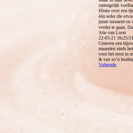
zintuigelijk voelba
Hinke over een tij
één ieder die erv
juiste moment en 
verder te gaan. D
Atie van Loon
22-05-21
16:25:5
Gisteren een bijzo
maanden sinds het
voor het eerst in 
ik van zo’n healin
Volgende