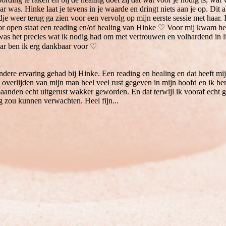
ar was. Hinke laat je tevens in je waarde en dringt niets aan je op. Dit a
dje weer terug ga zien voor een vervolg op mijn eerste sessie met haar. 
oor open staat een reading en/of healing van Hinke ♡ Voor mij kwam het
was het precies wat ik nodig had om met vertrouwen en volhardend in l
aar ben ik erg dankbaar voor ♡
1
ndere ervaring gehad bij Hinke. Een reading en healing en dat heeft mij 
 overlijden van mijn man heel veel rust gegeven in mijn hoofd en ik 
maanden echt uitgerust wakker geworden. En dat terwijl ik vooraf echt 
g zou kunnen verwachten. Heel fijn...